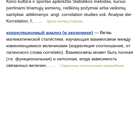
Kūno kultūra ir sportas apibrėžtis Statistikos metodas, kuriuo
įvertinami tiriamųjų asmenų, reiškinių požymiai arba veiksnių
santykiai. atitikmenys: angl. correlation studies vok. Analyse der
Korrelation, f;… …
Sporto terminų žodynas
корреляционный анализ (в экономике)
— Ветвь
математической статистики, изучающая взаимосвязи между
изменяющимися величинами (корреляция соотношение, от
латинского слова correlatio). Взаимосвязь может быть полная
(т.е. функциональная) и неполная, когда зависимость
связанных величин… …
Справочник технического переводчика