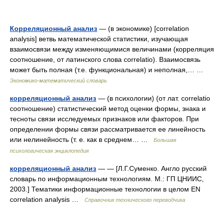
Корреляционный анализ
— (в экономике) [correlation
analysis] ветвь математической статистики, изучающая
взаимосвязи между изменяющимися величинами (корреляция
соотношение, от латинского слова correlatio). Взаимосвязь
может быть полная (т.е. функциональная) и неполная,… …
Экономико-математический словарь
корреляционный анализ
— (в психологии) (от лат. correlatio
соотношение) статистический метод оценки формы, знака и
тесноты связи исследуемых признаков или факторов. При
определении формы связи рассматривается ее линейность
или нелинейность (т. е. как в среднем… …
Большая
психологическая энциклопедия
корреляционный анализ
— — [Л.Г.Суменко. Англо русский
словарь по информационным технологиям. М.: ГП ЦНИИС,
2003.] Тематики информационные технологии в целом EN
correlation analysis …
Справочник технического переводчика