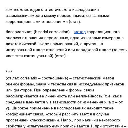
комплекс методов статистического исследования
взаимозависимости между переменными, связанными
корреляционными отношениями (стат.).
бисериальная (biserial correlation) –
метод
корреляционного
анализа отношения переменных, одна из которых измерена в
дихотомической шкале наименований, а другая – в
интервальной шкале отношений или порядковой шкале (то есть
является континуальной) (стат.).
* * *
(от лат. correlatio – соотношение) – статистический метод
оценки формы, знака и тесноты связи исследуемых признаков
или факторов. При определении формы связи
рассматривается ее линейность или нелинейность (т. е. как в
среднем изменяется y в зависимости от изменения x, а x – от
у). Широкое применение в исследованиях находит также
коэффициент связи, который рассчитывается в случае
простейшей классификации. Напр., при наличии некоторого
свойства у испытуемого ему приписывается 1, при отсутствии –